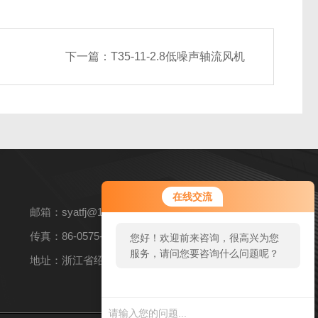
下一篇：
T35-11-2.8低噪声轴流风机
在线交流
邮箱：syatfj@163.com
传真：86-0575-82360269
您好！欢迎前来咨询，很高兴为您
服务，请问您要咨询什么问题呢？
地址：浙江省绍兴市上虞区上浦镇104国道东侧上浦工业园
您好，看您停留很久了，是否找到
了需求产品，您可以直接在线与我