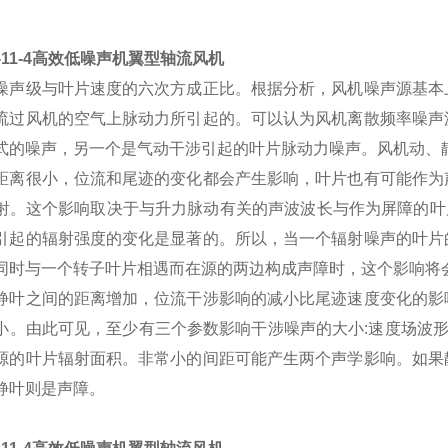
G-11-4高效低噪声机翼型轴流风机
噪声级与叶片速度的六次方成正比。根据分析，风机噪声源基本
流过风机的空气上脉动力所引起的。可以认为风机离散频率噪声
式的噪声，另一个是气动干涉引起的叶片脉动力噪声。风机动、
距离很小，位流和尾迹的变化都会产生影响，叶片也有可能作为
射。这个影响取决于与升力脉动有关的声波波长与作为屏障的叶
引起的辐射强度的变化是显著的。所以，当一个辐射噪声的叶片
同时与一个转子叶片相遇而在源的两边构成声障时，这个影响将
静叶之间的距离增加，位流干涉影响的减小比尾迹速度变化的影
小。由此可见，至少有三个参数影响干涉噪声的大小:速度场波形
源的叶片辐射面积。非常小的间距可能产生两个声学影响。如果
静叶则是声障。