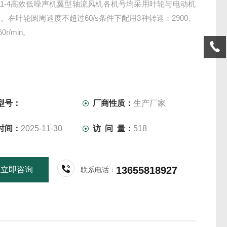
G-11-4高效低噪声机翼型轴流风机各机号均采用叶轮与电动机
。在叶轮圆周速度不超过60/s条件下配用3种转速：2900、
60r/min。
型号：
厂商性质：
生产厂家
时间：
2025-11-30
访 问 量：
518
13655818927
立即咨询
联系电话：