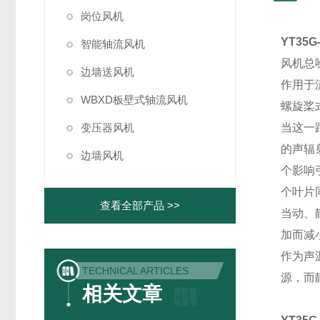
岗位风机
YT35
智能轴流风机
风机总
边墙送风机
作用于
WBXD板壁式轴流风机
螺旋桨
变压器风机
当这一
的声辐
边墙风机
个影响
个叶片
查看全部产品 >>
当动、
加而减
作为声
TECHNICAL ARTICLES
源，而
相关文章