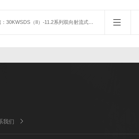
篇：
30KWSDS（II）-11.2系列双向射流式通风机 诱导风机
系我们