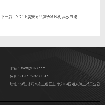
下一篇：
YDF上虞安通品牌诱导风机 高效节能 灵活性强
邮箱：syatfj@163.com
传真：86-0575-82360269
地址：浙江省绍兴市上虞区上浦镇104国道东侧上浦工业园