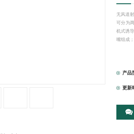
无风道射
可分为两
机式诱
嘴组成
产品
更新