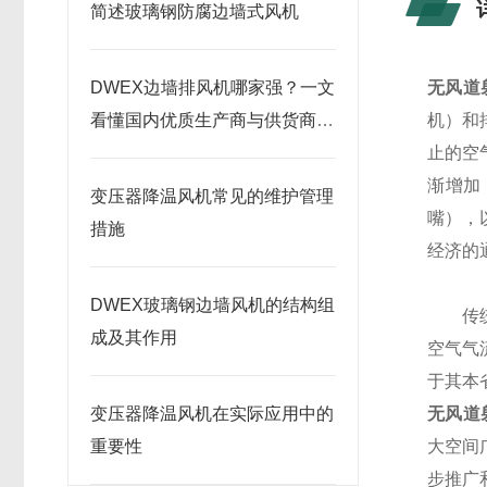
简述玻璃钢防腐边墙式风机
DWEX边墙排风机哪家强？一文
无风道
看懂国内优质生产商与供货商推
机）和
荐
止的空
渐增加
变压器降温风机常见的维护管理
嘴），
措施
经济的
DWEX玻璃钢边墙风机的结构组
传统的
成及其作用
空气气
于其本
变压器降温风机在实际应用中的
无风道
重要性
大空间
步推广