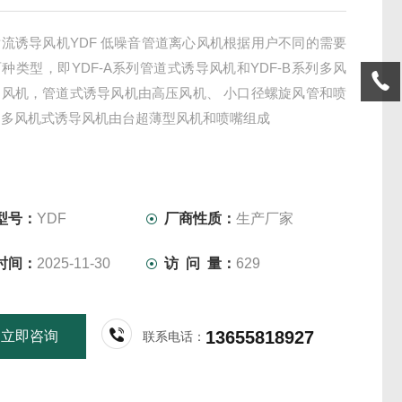
流诱导风机YDF 低噪音管道离心风机根据用户不同的需要
种类型，即YDF-A系列管道式诱导风机和YDF-B系列多风
导风机，管道式诱导风机由高压风机、 小口径螺旋风管和喷
；多风机式诱导风机由台超薄型风机和喷嘴组成
型号：
YDF
厂商性质：
生产厂家
时间：
2025-11-30
访 问 量：
629
13655818927
立即咨询
联系电话：