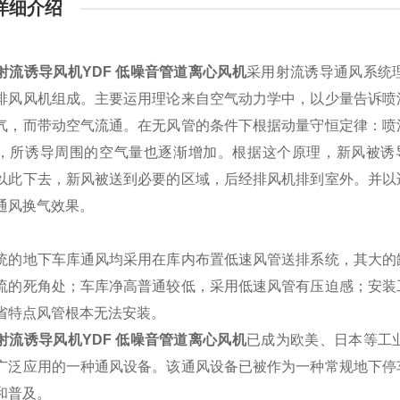
详细介绍
射流诱导风机YDF 低噪音管道离心风机
采用射流诱导通风系统
排风风机组成。主要运用理论来自空气动力学中，以少量告诉喷
气，而带动空气流通。在无风管的条件下根据动量守恒定律：喷
，所诱导周围的空气量也逐渐增加。根据这个原理，新风被诱
以此下去，新风被送到必要的区域，后经排风机排到室外。并以
通风换气效果。
地下车库通风均采用在库内布置低速风管送排系统，其大的缺
流的死角处；车库净高普通较低，采用低速风管有压迫感；安装
省特点风管根本无法安装。
射流诱导风机YDF 低噪音管道离心风机
已成为欧美、日本等工
广泛应用的一种通风设备。该通风设备已被作为一种常规地下停
和普及。