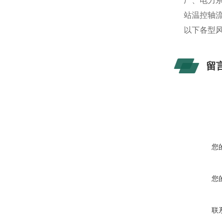
厂、电力
站温控轴
以下各型
留
您
您
联