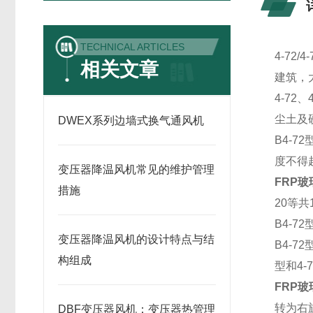
TECHNICAL ARTICLES
4-7
相关文章
建筑，
4-7
尘土及硬
DWEX系列边墙式换气通风机
B4-
度不得
变压器降温风机常见的维护管理
FRP玻璃
措施
20等共
B4-72
变压器降温风机的设计特点与结
B4-
构组成
型和4
FRP玻璃
转为右
DBF变压器风机：变压器热管理