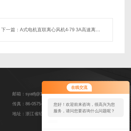
下一篇：
A式电机直联离心风机4-79 3A高速离心排风机
您好！欢迎前来咨询，很高兴为您
在线交流
服务，请问您要咨询什么问题呢？
邮箱：syatfj@163.com
传真：86-0575-82360269
您好，看您停留很久了，是否找到
了需求产品，您可以直接在线与我
地址：浙江省绍兴市上虞区上浦镇104国道东侧上浦工业园
联系！