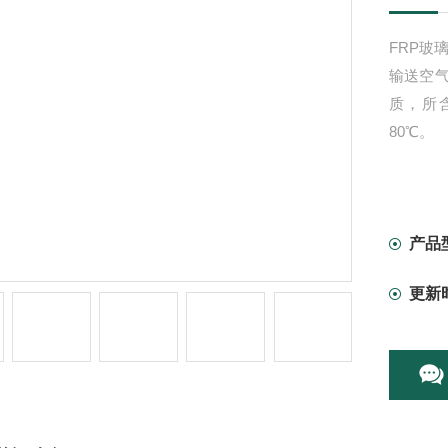
FRP玻璃
输送空
质，所含
80℃。
产品
更新