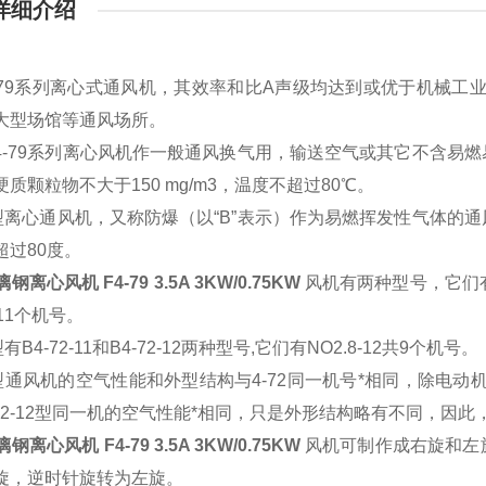
详细介绍
2/4-79系列离心式通风机，其效率和比A声级均达到或优于机械
大型场馆等通风场所。
2、4-79系列离心风机作一般通风换气用，输送空气或其它不含
质颗粒物不大于150 mg/m3，温度不超过80℃。
72型离心通风机，又称防爆（以“B”表示）作为易燃挥发性气体
超过80度。
钢离心风机 F4-79 3.5A 3KW/0.75KW
风机有
两种型号，它们有NO
11个机号。
型有B4-72-11和B4-72-12两种型号,它们有NO2.8-12共9个机号。
72型通风机的空气性能和外型结构与4-72同一机号*相同，除电动
-72-12型同一机的空气性能*相同，只是外形结构略有不同，因此
钢离心风机 F4-79 3.5A 3KW/0.75KW
风机
可制作成右旋和左
旋，逆时针旋转为左旋。