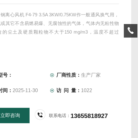
钢离心风机 F4-79 3.5A 3KW/0.75KW作一般通风换气用，
气或其它不含易燃易爆、无腐蚀性的气体，气体内无粘性物
的尘土及硬质颗粒物不大于150 mg/m3，温度不超过
型号：
厂商性质：
生产厂家
时间：
2025-11-30
访 问 量：
1022
13655818927
立即咨询
联系电话：