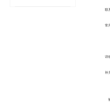
障？
联
常
详
补