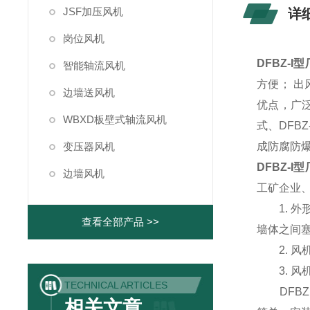
JSF加压风机
详
岗位风机
DFBZ-
智能轴流风机
方便； 
边墙送风机
优点，广泛
WBXD板壁式轴流风机
式、DFB
变压器风机
成防腐防
DFBZ-
边墙风机
工矿企业
1. 外
查看全部产品 >>
墙体之间
2. 风
3. 风
TECHNICAL ARTICLES
DFBZ
相关文章