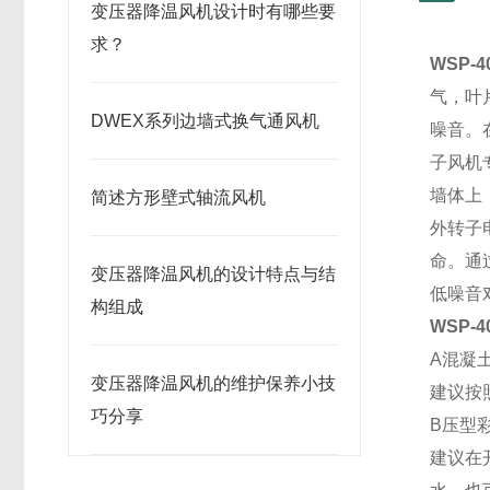
变压器降温风机设计时有哪些要
求？
WSP-
气，叶
DWEX系列边墙式换气通风机
噪音。
子风机
墙体上
简述方形壁式轴流风机
外转子
命。通
变压器降温风机的设计特点与结
低噪音
构组成
WSP-
A混凝
变压器降温风机的维护保养小技
建议按
巧分享
B压型
建议在