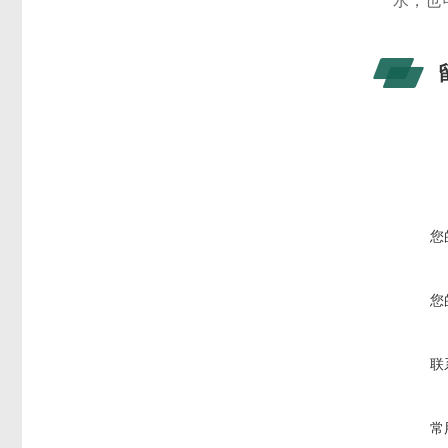
水，也
您
您
联
常