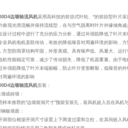
400D4边墙轴流风机
采用高科技的前掠式叶轮、*的前掠型叶片
片曲现光滑流畅并保持流线型，在与空气脱离时叶片外缘倾角减
在设计过程中进行了充分的应力分析，通过补强筋降低了叶片末
专业风机电机直联传动，有效的降低噪音对周遍环境的影响，方
，方型防雨罩结构牢固，外形美观。具有噪声低、风量大、运行
电机性能稳定可靠，减少了传动损失，降低了机器重量。由于电
过补强筋降低了叶片末端振幅，防止叶片变形断裂，低噪音的外
对周遍环境的影响
400D4边墙轴流风机
安装：
土墙或砖墙：
照样本推荐的“边墙留洞尺寸”预留安装孔，装风机嵌入后在风机
彩钢板墙面：
开洞部位根据开洞尺寸设置上下两道过梁和立柱，在其间嵌入风