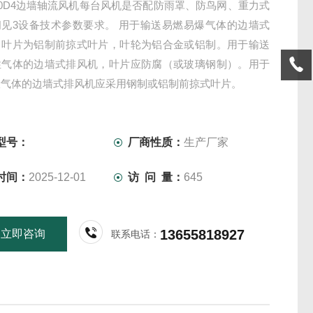
400D4边墙轴流风机每台风机是否配防雨罩、防鸟网、重力式
阀见3设备技术参数要求。 用于输送易燃易爆气体的边墙式
，叶片为铝制前掠式叶片，叶轮为铝合金或铝制。用于输送
性气体的边墙式排风机，叶片应防腐（或玻璃钢制）。用于
般气体的边墙式排风机应采用钢制或铝制前掠式叶片。
型号：
厂商性质：
生产厂家
时间：
2025-12-01
访 问 量：
645
13655818927
立即咨询
联系电话：