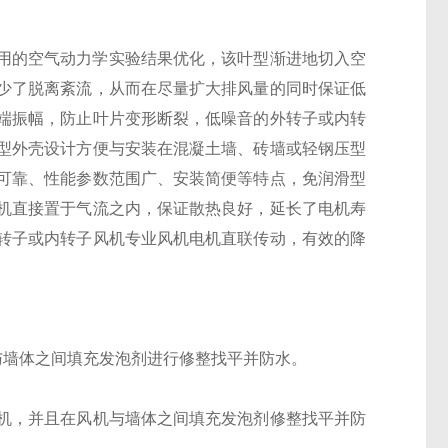
采用的空气动力学实验结果优化，该叶型渐进地切入空
少了脱离紊流，从而在尽量扩大排风量的同时保证低
端振幅，防止叶片变形断裂，低噪音的外转子或内转
型外壳设计方便与安装在混凝土墙、砖墙或轻钢压型
可靠、性能参数范围广、安装简便等特点，免润滑型
机直接置于气流之内，保证散热良好，延长了电机寿
转子或内转子风机专业风机电机直联传动，有效的降
与墙体之间填充发泡剂进行修整找平并防水。
机，并且在风机与墙体之间填充发泡剂修整找平并防