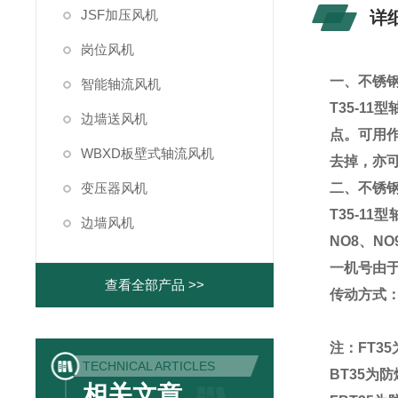
JSF加压风机
详
岗位风机
一、
不锈
智能轴流风机
T35-11
型
边墙送风机
点。可用
WBXD板壁式轴流风机
去掉，亦
变压器风机
二、
不锈
T35-11
型
边墙风机
NO8
、
NO
一机号由
查看全部产品 >>
传动方式
注：
FT3
TECHNICAL ARTICLES
BT35为
相关文章