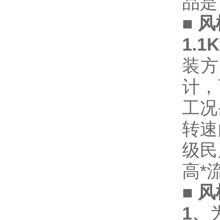
品是
■
风
1.
装方
计，
工况
转速
级民
高*
■
风
1
、