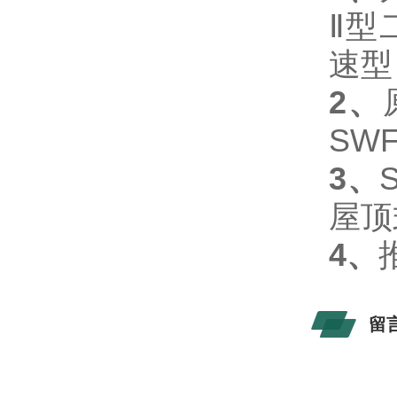
Ⅱ型
速型
2
、
SWF
3
、
屋顶
4
、
留