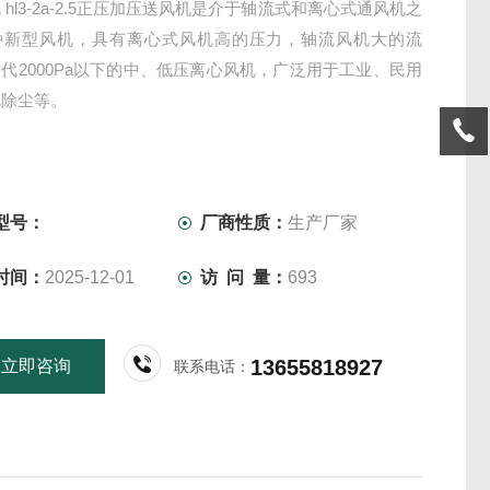
 hl3-2a-2.5正压加压送风机是介于轴流式和离心式通风机之
种新型风机，具有离心式风机高的压力，轴流风机大的流
代2000Pa以下的中、低压离心风机，广泛用于工业、民用
风除尘等。
型号：
厂商性质：
生产厂家
时间：
2025-12-01
访 问 量：
693
13655818927
立即咨询
联系电话：