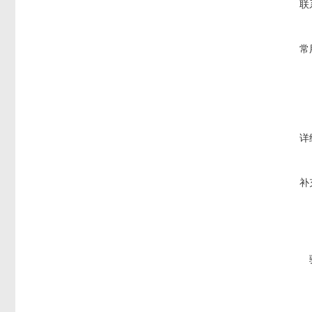
联
常
详
补