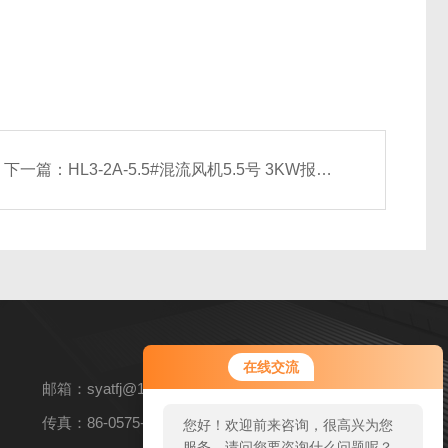
下一篇：
HL3-2A-5.5#混流风机5.5号 3KW报价 风量7136-11993m3/h
您好！欢迎前来咨询，很高兴为您
在线交流
服务，请问您要咨询什么问题呢？
邮箱：syatfj@163.com
传真：86-0575-82360269
您好，看您停留很久了，是否找到