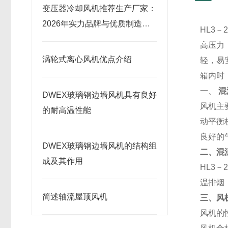
变压器冷却风机推荐生产厂家：
2026年实力品牌与优质制造商
HL3
榜单
高压力
涡轮式离心风机优点介绍
轻，易
箱内时
一、
混
DWEX玻璃钢边墙风机具有良好
风机主
的耐高温性能
动平衡
良好的
DWEX玻璃钢边墙风机的结构组
二、
混
成及其作用
HL3
温排烟
简述轴流屋顶风机
三、风
风机的