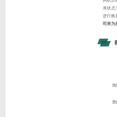
风机合
准状态
进行换
司将为
您
您