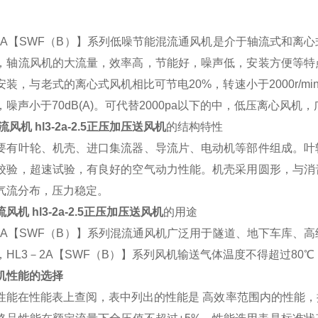
－2A【SWF（B）】系列低噪节能混流通风机是介于轴流式和
，轴流风机的大流量，效率高，节能好，噪声低，安装方便等特
安装，与老式的离心式风机相比可节电20%，转速小于2000r/mi
，噪声小于70dB(A)。可代替2000pa以下的中，低压离心风
流风机 hl3-2a-2.5正压加压送风机
的结构特性
要有叶轮、机壳、进口集流器、导流片、电动机等部件组成。叶
校验，超速试验，有良好的空气动力性能。机壳采用圆形，与消
气流分布，压力稳定。
流风机 hl3-2a-2.5正压加压送风机
的用途
－2A【SWF（B）】系列混流通风机广泛用于隧道、地下车库
，HL3－2A【SWF（B）】系列风机输送气体温度不得超过80
机性能的选择
性能在性能表上查阅，表中列出的性能是 高效率范围内的性能