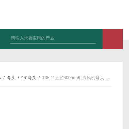
X-250EXDWEX-500D4边墙风机大风量低噪排风机
CFZ-9Q10 CF
示
/
弯头
/
45°弯头
/
T35-11直径400mm轴流风机弯头 45°防雨罩 风机罩