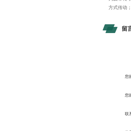
方式传动；
留
您
您
联