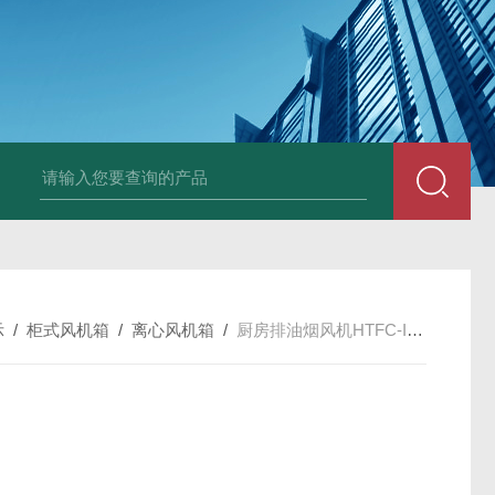
X-250EXDWEX-500D4边墙风机大风量低噪排风机
CFZ-9Q10 CF
示
/
柜式风机箱
/
离心风机箱
/
厨房排油烟风机HTFC-I-12低噪声风机箱