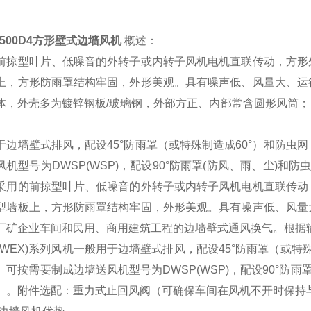
-500D4方形壁式边墙风机
概述：
前掠型叶片、低噪音的外转子或内转子风机电机直联传动，方形
上，方形防雨罩结构牢固，外形美观。具有噪声低、风量大、运
体，外壳多为镀锌钢板/玻璃钢，外部方正、内部常含圆形风筒
于边墙壁式排风，配设45°防雨罩（或特殊制造成60°）和防
风机型号为DWSP(WSP)，配设90°防雨罩(防风、雨、尘)和
采用的前掠型叶片、低噪音的外转子或内转子风机电机直联传动
型墙板上，方形防雨罩结构牢固，外形美观。具有噪声低、风量
厂矿企业车间和民用、商用建筑工程的边墙壁式通风换气。根据
D(WEX)系列风机一般用于边墙壁式排风，配设45°防雨罩（或
。可按需要制成边墙送风机型号为DWSP(WSP)，配设9
0°防雨
）。附件选配：重力式止回风阀（可确保车间在风机不开时保持