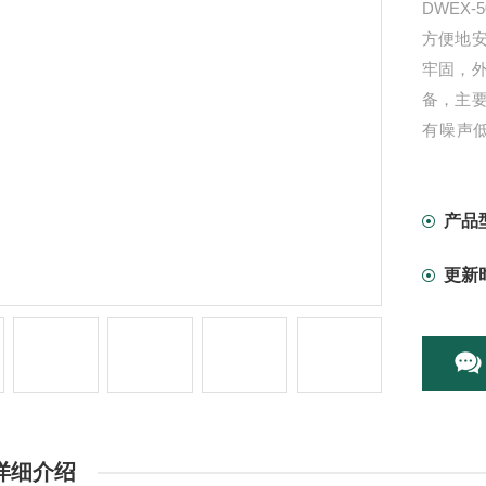
DWEX
方便地
牢固，
备，主
有噪声
点，广
风换气
产品
更新
详细介绍