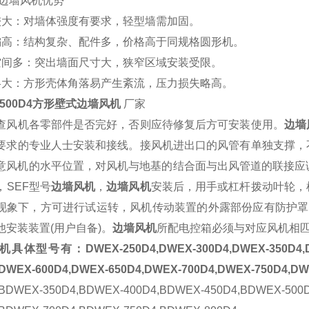
形边墙风机优势
重较大：对墙体强度有要求，轻型墙需加固。
本偏高：结构复杂、配件多，价格高于同规格圆形机。
用空间多：突出墙面尺寸大，狭窄区域安装受限。
力略大：方形壳体角落易产生紊流，压力损失略高。
-500D4方形壁式边墙风机
厂家
查风机各零部件是否完好，否则应待修复后方可安装使用。
边墙
要求的专业人士安装和接线。接风机进出口的风管有单独支撑，
意风机的水平位置，对风机与地基的结合面与出风管道的联接应
，SEF型号
边墙风机
，
边墙风机
安装后，用手或杠杆拨动叶轮，
现象下，方可进行试运转，风机传动装置的外露部份应有防护罩
他安装装置(用户自备)。
边墙风机
所配电控箱必须与对应风机相匹
体型号有：DWEX-250D4,DWEX-300D4,DWEX-350D4,DWE
4,DWEX-600D4,DWEX-650D4,DWEX-700D4,DWEX
,BDWEX-350D4,BDWEX-400D4,BDWEX-450D4,BDWEX-500