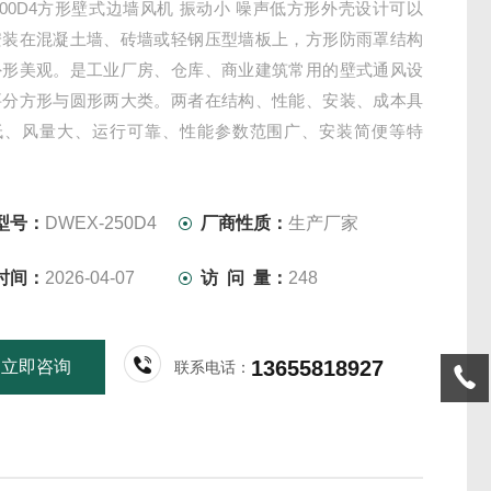
-500D4方形壁式边墙风机 振动小 噪声低方形外壳设计可以
安装在混凝土墙、砖墙或轻钢压型墙板上，方形防雨罩结构
外形美观。是工业厂房、仓库、商业建筑常用的壁式通风设
要分方形与圆形两大类。两者在结构、性能、安装、成本具
低、风量大、运行可靠、性能参数范围广、安装简便等特
泛应用于厂矿企业车间和民用、商用建筑工程的边墙壁式通
。根据输送介质的要求，可制成防腐、防爆
型号：
DWEX-250D4
厂商性质：
生产厂家
时间：
2026-04-07
访 问 量：
248
13655818927
立即咨询
联系电话：