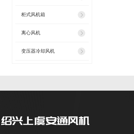
柜式风机箱
离心风机
变压器冷却风机