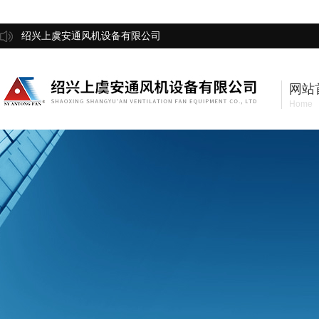
绍兴上虞安通风机设备有限公司
网站
Home