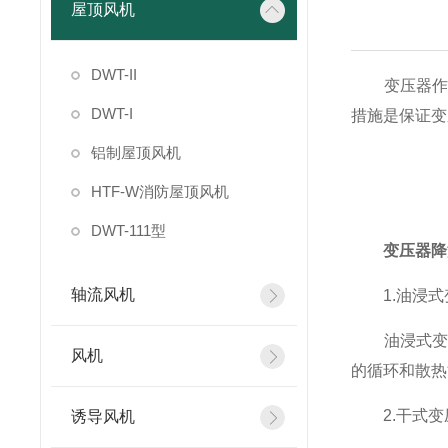
屋顶风机
DWT-II
变压器作为
DWT-I
措施是保证变
铝制屋顶风机
HTF-W消防屋顶风机
DWT-111型
变压器降
轴流风机
1.油浸式
油浸式变压
风机
的循环和散热
2.干式变
诱导风机