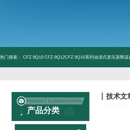
热门搜索：
CFZ-9Q10 CFZ-9Q12CFZ-9Q10系列油浸式变压器降
技术文
PRODUCT CLASSIFICATION
/ TECHNIC
产品分类