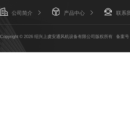
公司简介
产品中心
联系
Copyright © 2026 绍兴上虞安通风机设备有限公司版权所有
备案号：