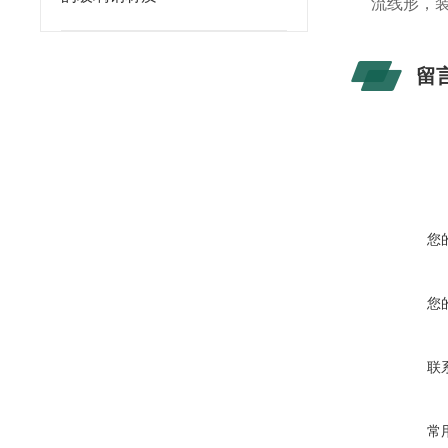
流线形，
留
您
您
联
常