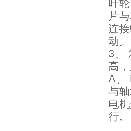
叶轮
片与
连接
动。
3、
高，
A、
与轴
电机
行。