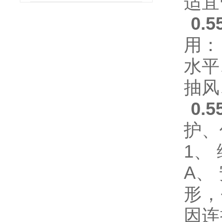
适宜
0
用：
水平
抽风
0
护、
1、
A、
形，
因连