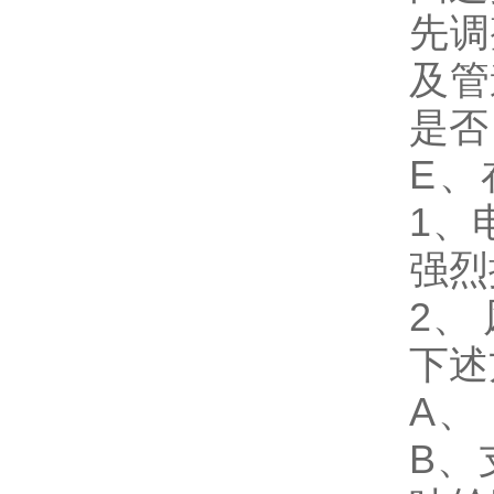
先调
及管
是否
E、
1、
强烈
2、
下述
A、
B、