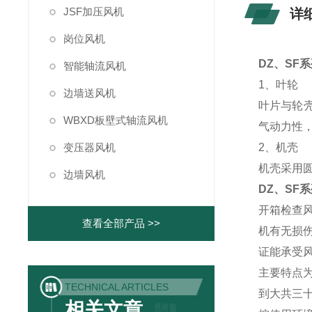
JSF加压风机
详
岗位风机
DZ、SF
智能轴流风机
1、叶轮
边墙送风机
叶片与轮
WBXD板壁式轴流风机
气动力性
变压器风机
2、机壳
机壳采用
边墙风机
DZ、SF
开箱检查
查看全部产品 >>
机有无损
证能承受
主要特点
TECHNICAL ARTICLES
到大共三
相关文章