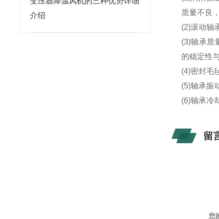
变压器降温风机的三种优势详细
质量不良
介绍
(2)滚动
(3)轴
的稳定性
(4)密封
(5)轴承
(6)轴承
留
您