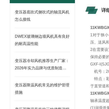
详
变压器底吹式侧吹式的轴流风机
怎么接线
11KWBG
1对于狭小
DWEX玻璃钢边墙风机具有良好
压、送风
的耐高温性能
2在需要
保持必要
变压器冷却风机推荐生产厂家：
GXF-Ⅰ(
2026年实力品牌与优质制造商
机号：2#-8
榜单
特点：彩
变压器降温风机常见的维护管理
于直管道
措施
11KWBG
轴承温度
(1)润