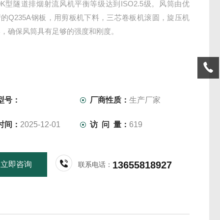
500K型隧道排烟射流风机平衡等级达到ISO2.5级。风筒由优
的Q235A钢板，用剪板机下料，三芯卷板机滚圆，旋压机
形，确保风筒具有足够的强度和刚度。
型号：
厂商性质：
生产厂家
时间：
2025-12-01
访 问 量：
619
13655818927
立即咨询
联系电话：