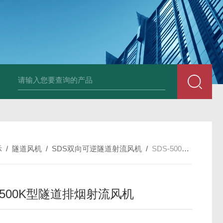
X-250EXDWEX-500D4边墙风机大风量低噪排风机
CFZ-9Q10 CF
示
/
隧道风机
/
SDS双向可逆隧道射流风机
/
SDS-500K型隧道排烟射流风机
-500K型隧道排烟射流风机