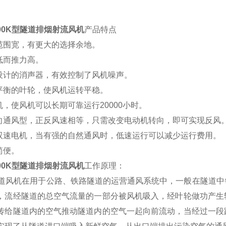
500K型隧道排烟射流风机
产品特点
能范围宽，有更大的选择余地。
能低而推力高。
殊设计的消声器，有效控制了风机噪声。
确平衡的叶轮，使风机运转平稳。
动机，使风机可以长期可靠运行20000小时。
双向通风型，正反风速相等，只需改变电动机转向，即可实现反风
配双速电机，当有强的自然通风时，低速运行可以减少运行费用。
简便。
500K型隧道排烟射流风机
工作原理：
隧道风机在用于公路、铁路隧道的运营通风系统中，一般在隧道
，流经隧道的总空气流量的一部分被风机吸入，经叶轮做功产生
传给隧道内的空气推动隧道内的空气一起向前流动，当经过一段