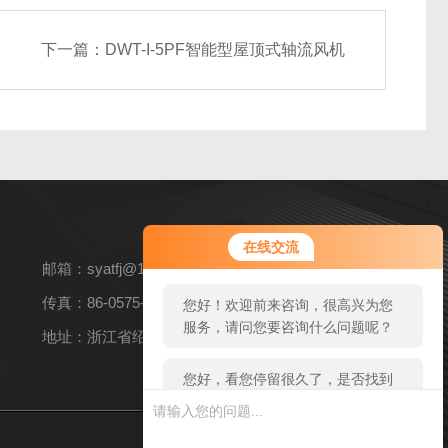
下一篇：
DWT-I-5PF智能型屋顶式轴流风机
您好！欢迎前来咨询，很高兴为您
在线交流
服务，请问您要咨询什么问题呢？
邮箱：syatfj@163.com
传真：86-0575-82360269
您好，看您停留很久了，是否找到
了需求产品，您可以直接在线与我
地址：浙江省绍兴市上虞区上浦镇104国道东侧上浦工业园
联系！