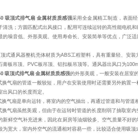
250 吸顶式排气扇 金属材质质感强
采用全金属精工制造，表面经
于清洗；方圆匹配式出风接口，配用可连续运转的高性能电机和
显的噪音低、外形美观、使用寿命长、安装简单等优点，广泛适
吸顶式通风器整机壳体材质为ABS工程塑料，具有重量轻、安
石膏板吊顶、PVC板吊顶、铝扣板吊顶等。通风器出风口为10
250 吸顶式排气扇 金属材质质感强
的外形美观，一般安装在居室的
顶式换气扇的管道一般较短，用户在安装使用时还需要另外购置
室出风口的长度而定。
顶式换气扇是单向运转，将室内的空气抽出，再通过管道和与管道
顶式换气扇虽然美观，但由于在运转时管道的长度削弱了抽取室
的新鲜空气补充进来，因此在厨房等油烟较多、空气质量不好的
较为宽大，室内外空气的流通相对容易一些，比较适合使用吸顶