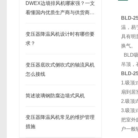
DWEX边墙排风机哪家强？一文
看懂国内优质生产商与供货商推
BLD-
荐
温，易
变压器降温风机设计时有哪些要
具有明
求？
换气。
BLD
吊顶，
变压器底吹式侧吹式的轴流风机
BLD-
怎么接线
1.吸
扇到居
简述玻璃钢防腐边墙式风机
2.吸
3.吸
变压器降温风机常见的维护管理
把室外
措施
户一般